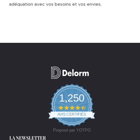
adéquation avec vos besoins et vos envies.
1,250
4.7
star
AVIS CERTIFIÉS
rating
Proposé par YOTPO
LA NEWSLETTER