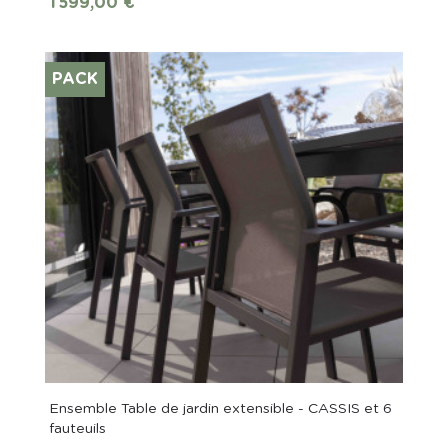
Prix
1 599,00 €
PACK
Ensemble Table de jardin extensible - CASSIS et 6
fauteuils