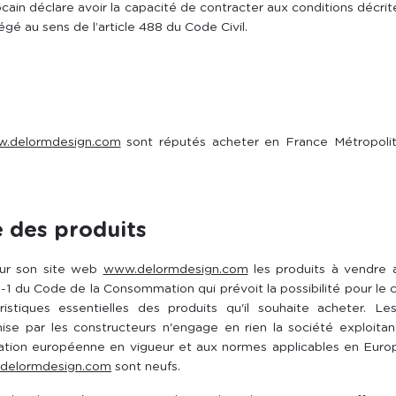
docain déclare avoir la capacité de contracter aux conditions décri
égé au sens de l’article 488 du Code Civil.
.delormdesign.com
sont réputés acheter en France Métropolita
e des produits
sur son site web
www.delormdesign.com
les produits à vendre a
11-1 du Code de la Consommation qui prévoit la possibilité pour l
istiques essentielles des produits qu'il souhaite acheter. Le
ise par les constructeurs n'engage en rien la société exploi
ation européenne en vigueur et aux normes applicables en Europe
delormdesign.com
sont neufs.