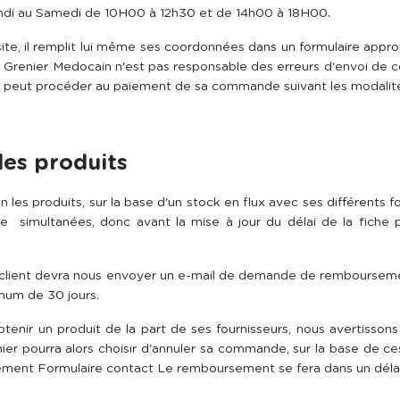
undi au Samedi de 10H00 à 12h30 et de 14h00 à 18H00.
e, il remplit lui même ses coordonnées dans un formulaire appropri
Grenier Medocain n'est pas responsable des erreurs d'envoi de cou
ent peut procéder au paiement de sa commande suivant les modalités
 des produits
n les produits, sur la base d'un stock en flux avec ses différents f
 simultanées, donc avant la mise à jour du délai de la fiche 
Le client devra nous envoyer un e-mail de demande de rembourse
imum de 30 jours.
enir un produit de la part de ses fournisseurs, nous avertissons no
er pourra alors choisir d'annuler sa commande, sur la base de ces
ent Formulaire contact Le remboursement se fera dans un déla