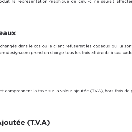
duit, la représentation graphique de celui-ci ne saurait affect
deaux
 échangés dans le cas ou le client refuserait les cadeaux qui lui so
rmdesign.com prend en charge tous les frais afférents à ces cad
t comprennent la taxe sur la valeur ajoutée (T.V.A), hors frais de p
Ajoutée (T.V.A)