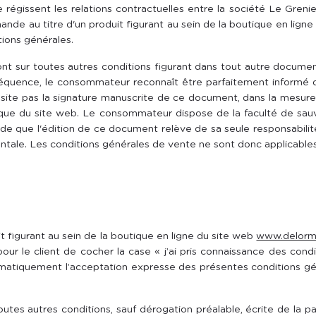
égissent les relations contractuelles entre la société Le Grenie
ande au titre d'un produit figurant au sein de la boutique en li
tions générales.
t sur toutes autres conditions figurant dans tout autre document,
équence, le consommateur reconnaît être parfaitement informé 
site pas la signature manuscrite de ce document, dans la mesure 
ique du site web. Le consommateur dispose de la faculté de sauv
rde que l'édition de ce document relève de sa seule responsabili
entale. Les conditions générales de vente ne sont donc applicable
 figurant au sein de la boutique en ligne du site web
www.delorm
our le client de cocher la case « j’ai pris connaissance des con
atiquement l’acceptation expresse des présentes conditions géné
toutes autres conditions, sauf dérogation préalable, écrite de la p