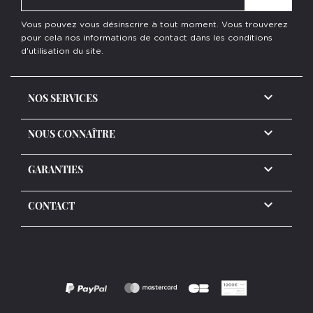
Vous pouvez vous désinscrire à tout moment. Vous trouverez
pour cela nos informations de contact dans les conditions
d'utilisation du site.

NOS SERVICES

NOUS CONNAÎTRE

GARANTIES
keyboard_arrow_down
CONTACT