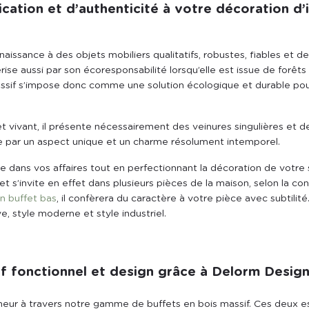
ation et d’authenticité à votre décoration d’i
naissance à des objets mobiliers qualitatifs, robustes, fiables et d
érise aussi par son écoresponsabilité lorsqu’elle est issue de forê
assif s’impose donc comme une solution écologique et durable pou
t vivant, il présente nécessairement des veinures singulières et d
gue par un aspect unique et un charme résolument intemporel.
e dans vos affaires tout en perfectionnant la décoration de votre s
t s’invite en effet dans plusieurs pièces de la maison, selon la co
on buffet bas
, il confèrera du caractère à votre pièce avec subtilité
e, style moderne et style industriel.
if fonctionnel et design grâce à Delorm Desig
nneur à travers notre gamme de buffets en bois massif. Ces deux 