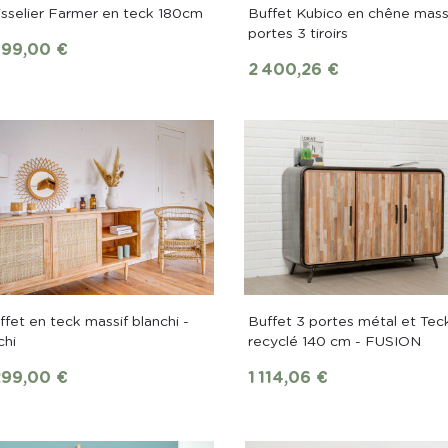
isselier Farmer en teck 180cm
Buffet Kubico en chêne mass
portes 3 tiroirs
ix
199,00 €
Prix
2 400,26 €
ffet en teck massif blanchi -
Buffet 3 portes métal et Tec
chi
recyclé 140 cm - FUSION
ix
Prix
299,00 €
1 114,06 €