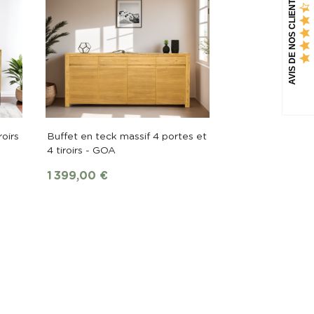
AVIS DE NOS CLIENTS
roirs
Buffet en teck massif 4 portes et
4 tiroirs - GOA
Prix
1 399,00 €