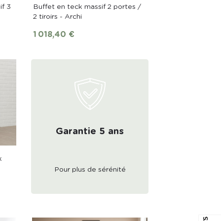
if 3
Buffet en teck massif 2 portes /
2 tiroirs - Archi
Prix
1 018,40 €
Garantie 5 ans
k
Pour plus de sérénité
4
.
7
S
T
A
R
A
T
I
N