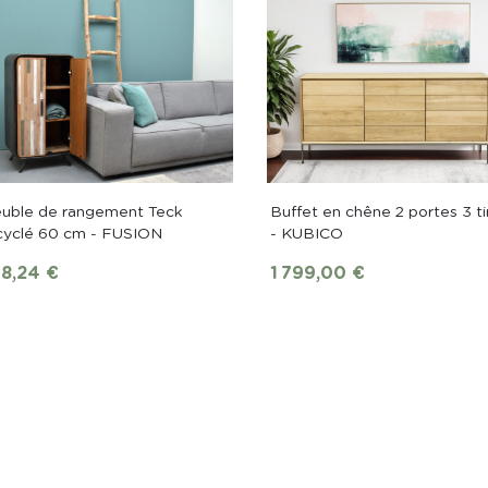
uble de rangement Teck
Buffet en chêne 2 portes 3 ti
cyclé 60 cm - FUSION
- KUBICO
ix
Prix
8,24 €
1 799,00 €