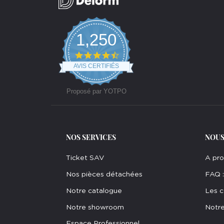
1,250
4.7
star
AVIS CERTIFIÉS
rating
Proposé par YOTPO
NOS SERVICES
NOUS
Ticket SAV
A pr
Nos pièces détachées
FAQ :
Notre catalogue
Les c
Notre showroom
Notre
Espace Professionnel