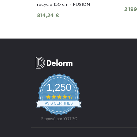
recyclé 150 cm - FUSION
2 19
814,24 €
1,250
4.7
star
AVIS CERTIFIÉS
rating
Proposé par YOTPO