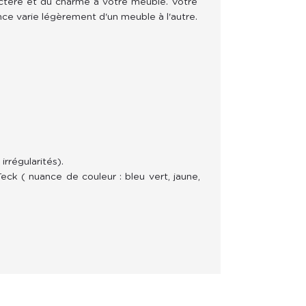
ctère et du charme à votre meuble. Votre 
ce varie légèrement d'un meuble à l'autre.
rrégularités).
ck ( nuance de couleur : bleu vert, jaune,