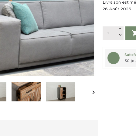
Livraison estim
26 Août 2026
Satisf
30 jou

s