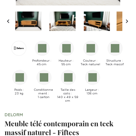


Profondeur :
Hauteur :
Couleur :
Structure :
45 cm
55 cm
Teck naturel
Teck massif
Poids :
Conditionne
Taille des
Largeur :
23 kg
ment :
colis :
136 cm
1 carton
140 x 49 x 59
cm
DELORM
Meuble télé contemporain en teck
massif naturel - Fiftees