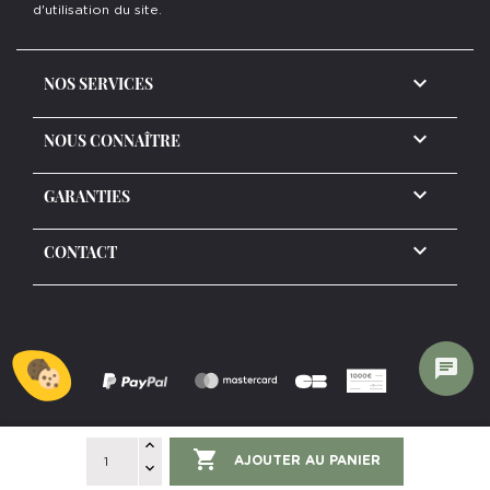
d'utilisation du site.

NOS SERVICES

NOUS CONNAÎTRE

GARANTIES
keyboard_arrow_down
CONTACT
chat

Copyright ©2026 www.delormdesign.com
AJOUTER AU PANIER