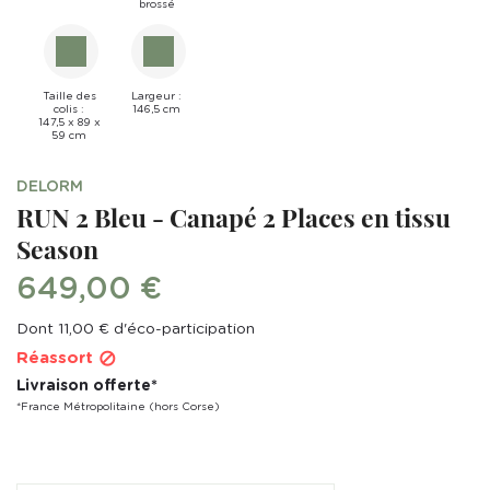
brossé
Taille des
Largeur :
colis :
146,5 cm
147,5 x 89 x
59 cm
DELORM
RUN 2 Bleu - Canapé 2 Places en tissu
Season
649,00 €
Dont 11,00 € d'éco-participation
Réassort

Livraison offerte*
*France Métropolitaine (hors Corse)