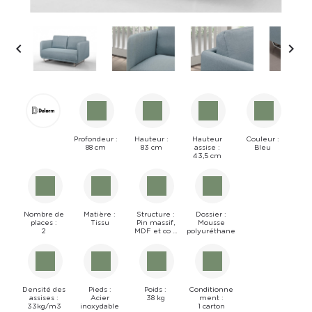


Profondeur :
Hauteur :
Hauteur
Couleur :
88 cm
83 cm
assise :
Bleu
43,5 cm
Nombre de
Matière :
Structure :
Dossier :
places :
Tissu
Pin massif,
Mousse
2
MDF et co ...
polyuréthane
Densité des
Pieds :
Poids :
Conditionne
assises :
Acier
38 kg
ment :
33kg/m3
inoxydable
1 carton