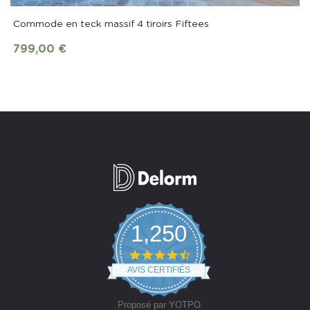
Commode en teck massif 4 tiroirs Fiftees
799,00 €
1,250
4.7
star
AVIS CERTIFIÉS
rating
Proposé par YOTPO