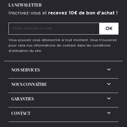
LA NEWSLETTER
Inscrivez-vous et
recevez 10€ de bon d'achat !
Vous pouvez vous désinscrire à tout moment. Vous trouverez
pour cela nos informations de contact dans les conditions
d'utilisation du site.

NOS SERVICES

NOUS CONNAÎTRE

GARANTIES
keyboard_arrow_down
CONTACT