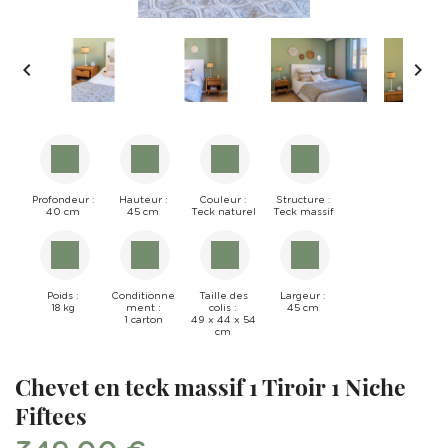


Profondeur :
Hauteur :
Couleur :
Structure :
40 cm
45 cm
Teck naturel
Teck massif
Poids :
Conditionne
Taille des
Largeur :
18 kg
ment :
colis :
45 cm
1 carton
49 x 44 x 54
cm
Chevet en teck massif 1 Tiroir 1 Niche
Fiftees