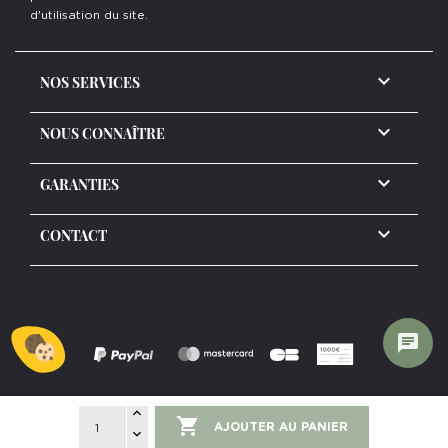
d'utilisation du site.

NOS SERVICES

NOUS CONNAÎTRE

GARANTIES
keyboard_arrow_down
CONTACT
chat

Copyright ©2026 www.delormdesign.com
AJOUTER AU PANIER