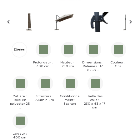


Profondeur :
Hauteur :
Dimensions :
Couleur :
300 cm
260 cm
Baleines : 17
Gris
x 25 x ...
Matière :
Structure :
Conditionne
Taille des
Toile en
Aluminium
ment :
colis :
polyester 25
1 carton
260 x 43 x 17
...
cm
Largeur :
400 cm