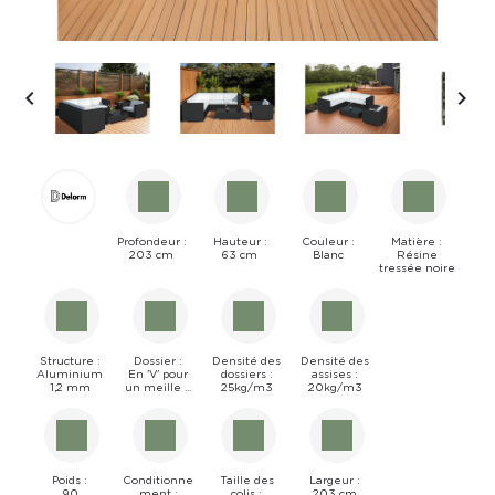


Profondeur :
Hauteur :
Couleur :
Matière :
203 cm
63 cm
Blanc
Résine
tressée noire
Structure :
Dossier :
Densité des
Densité des
Aluminium
En 'V' pour
dossiers :
assises :
1,2 mm
un meille ...
25kg/m3
20kg/m3
Poids :
Conditionne
Taille des
Largeur :
90
ment :
colis :
203 cm