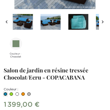


Couleur :
Chocolat
Salon de jardin en résine tressée
Chocolat/Ecru - COPACABANA
Couleur :
Vert
BLANC
Orange
Gris
Bleu
1 399,00 €