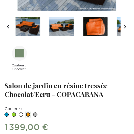


Couleur :
Chocolat
Salon de jardin en résine tressée
Chocolat/Ecru - COPACABANA
Couleur :
Bleu
Vert
BLANC
Gris
Orange
1 399,00 €