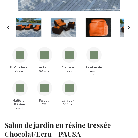


Profondeur :
Hauteur :
Couleur :
Nombre de
72 cm
63 cm
Ecru
places :
4
Matière :
Poids :
Largeur :
Résine
70
144 cm
tressée
Salon de jardin en résine tressée
Chocolat/Ecru - PAUSA