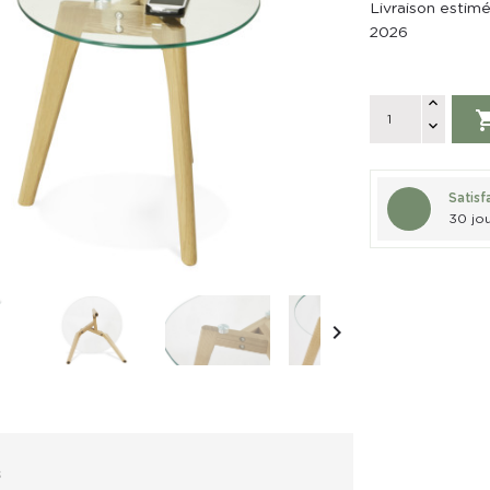
Livraison estim
2026
Satisf
30 jou

s