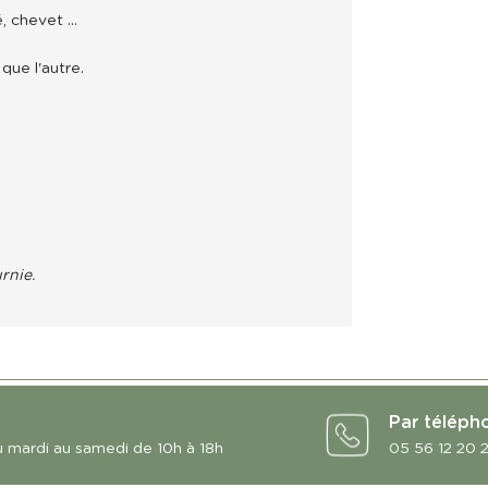
 chevet ...
que l'autre.
rnie.
Par téléph
u mardi au samedi de 10h à 18h
05 56 12 20 