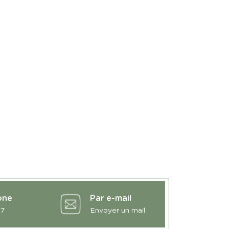
one
Par e-mail
27
Envoyer un mail