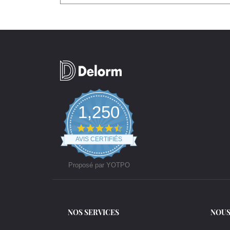
1,250
4.7
star
AVIS CERTIFIÉS
rating
Proposé par YOTPO
NOS SERVICES
NOUS