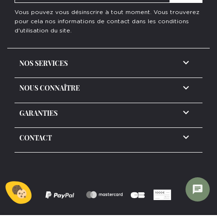
Vous pouvez vous désinscrire à tout moment. Vous trouverez
pour cela nos informations de contact dans les conditions
d'utilisation du site.

NOS SERVICES

NOUS CONNAÎTRE

GARANTIES
keyboard_arrow_down
CONTACT
chat