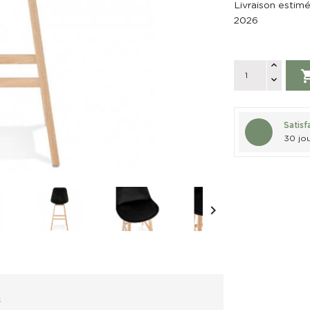
Livraison estim
2026
Satisf
30 jou

s