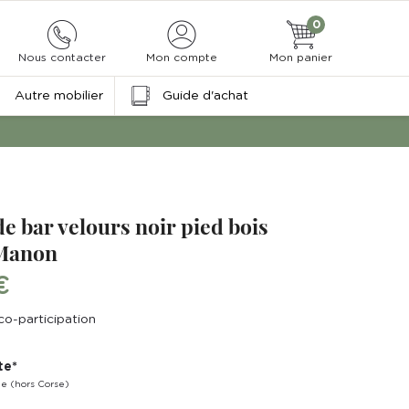
0
Nous contacter
Mon compte
Mon panier
Autre mobilier
Guide d'achat
e bar velours noir pied bois
 Manon
€
co-participation
te*
ne (hors Corse)