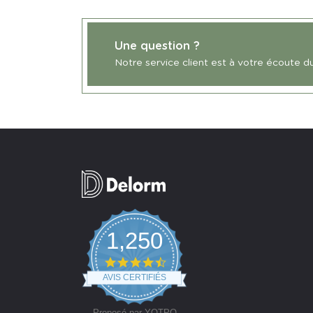
Une question ?
Notre service client est à votre écoute d
1,250
4.7
star
AVIS CERTIFIÉS
rating
Proposé par YOTPO